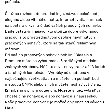
počasia.
Či už sa rozhodnete pre tlač loga, názvu spoločnosti,
sloganu alebo vitpného motta, internetovatlaciaren.sk
sa postará o kvalitnú tlač vašich pracovných nohavíc.
Dajte ostatným najavo, kto stojí za dobre vykonanou
prácou, a to prostredníctvom osobne navrhnutých
pracovných nohavíc, ktoré sa tak stanú reklamným
médiom.
Pri našich pracovných nohaviciach línií Classic a
Premium máte na výber medzi 5 rozličnými modelmi
známych výrobcov. Môžete si voľne vybrať z až 13 farieb
a farebných kombinácií. Výrobky sú dostupné v
najbežnejších veľkostiach a môžete ich potlačiť buď
metódou CMYK alebo si ich môžete nechať vyšiť s až
12 farbami s plným odtieňom. Môžete si tiež vybrať či
chcete dlhé nohavice, alebo nohavice s náprsenkou.
Naše pracovné nohavice je možné objednať od nákladu
1 kus.