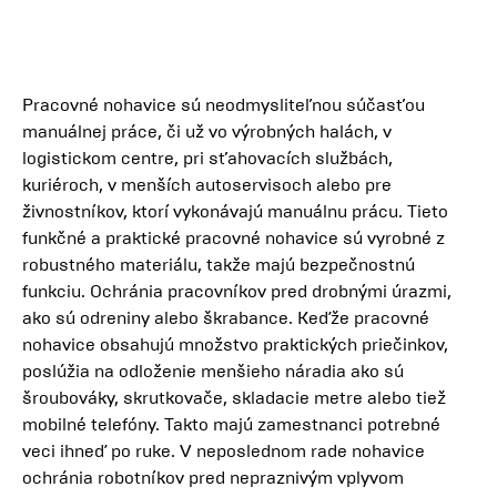
Pracovné nohavice sú neodmysliteľnou súčasťou
manuálnej práce, či už vo výrobných halách, v
logistickom centre, pri sťahovacích službách,
kuriéroch, v menších autoservisoch alebo pre
živnostníkov, ktorí vykonávajú manuálnu prácu. Tieto
funkčné a praktické pracovné nohavice sú vyrobné z
robustného materiálu, takže majú bezpečnostnú
funkciu. Ochránia pracovníkov pred drobnými úrazmi,
ako sú odreniny alebo škrabance. Keďže pracovné
nohavice obsahujú množstvo praktických priečinkov,
poslúžia na odloženie menšieho náradia ako sú
šroubováky, skrutkovače, skladacie metre alebo tiež
mobilné telefóny. Takto majú zamestnanci potrebné
veci ihneď po ruke. V neposlednom rade nohavice
ochránia robotníkov pred nepraznivým vplyvom