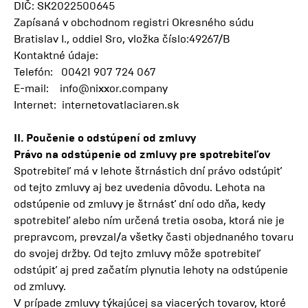
DIČ: SK2022500645
Zapísaná v obchodnom registri Okresného súdu
Bratislav I., oddiel Sro, vložka číslo:49267/B
Kontaktné údaje:
Telefón: 00421 907 724 067
E-mail:
info@nixxor.company
Internet:
internetovatlaciaren.sk
II. Poučenie o odstúpení od zmluvy
Právo na odstúpenie od zmluvy pre spotrebiteľov
Spotrebiteľ má v lehote štrnástich dní právo odstúpiť
od tejto zmluvy aj bez uvedenia dôvodu. Lehota na
odstúpenie od zmluvy je štrnásť dní odo dňa, kedy
spotrebiteľ alebo ním určená tretia osoba, ktorá nie je
prepravcom, prevzal/a všetky časti objednaného tovaru
do svojej držby. Od tejto zmluvy môže spotrebiteľ
odstúpiť aj pred začatím plynutia lehoty na odstúpenie
od zmluvy.
V prípade zmluvy týkajúcej sa viacerých tovarov, ktoré