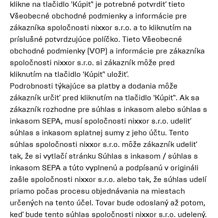
klikne na tlačidlo 'Kúpiť' je potrebné potvrdiť tieto
Všeobecné obchodné podmienky a informácie pre
zákazníka spoločnosti nixxor s.r.o. a to kliknutím na
príslušné potvrdzujúce políčko. Tieto Všeobecné
obchodné podmienky (VOP) a informácie pre zákazníka
spoločnosti nixxor s.r.o. si zákazník môže pred
kliknutím na tlačidlo 'Kúpiť' uložiť.
Podrobnosti týkajúce sa platby a dodania môže
zákazník určiť pred kliknutím na tlačidlo 'Kúpiť'. Ak sa
zákazník rozhodne pre súhlas s inkasom alebo súhlas s
inkasom SEPA, musí spoločnosti nixxor s.r.o. udeliť
súhlas s inkasom splatnej sumy z jeho účtu. Tento
súhlas spoločnosti nixxor s.r.o. môže zákazník udeliť
tak, že si vytlačí stránku Súhlas s inkasom / súhlas s
inkasom SEPA a túto vyplnenú a podpísanú v origináli
zašle spoločnosti nixxor s.r.o. alebo tak, že súhlas udelí
priamo počas procesu objednávania na miestach
určených na tento účel. Tovar bude odoslaný až potom,
keď bude tento súhlas spoločnosti nixxor s.r.o. udelený.