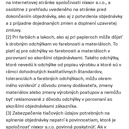
na internetovej stránke spoločnosti nixxor s.r.o., a
osobitne z prehľadu uvedeného na stránke pred
dokončením objednávky, ako aj z potvrdenia objednávky
a z prípadne dojednaných zmien a doplnení uzavretej
zmluvy.
(2) Pri farbách a lakoch, ako aj pri papieroch môže dôjsť
k drobným odchýlkam vo farebnosti a materiáloch. To
platí aj pre odchýlky vo farebnosti a materiáloch v
porovnaní so skoršími objednávkami. Takéto odchýlky,
ktoré nevedú k odchýlke od popisu výrobku a ktoré sú v
rámci dohodnutých kvalitatívnych štandardov,
toleranciách a farebných odchýlkach, môžu okrem
iného vzniknúť z dôvodu zmeny dodávateľa, zmeny
materiálov alebo zmeny výrobných postupov a nemôžu
byť reklamované z dôvodu odchýlky v porovnaní so
skoršími objednávkami zákazníka.
(3) Zabezpečenie tlačových údajov potrebných na
splnenie objednávky nepatrí k povinnostiam, ktoré je
spoločnosť nixxor s.r.o. povinná poskytnúť. Ak v