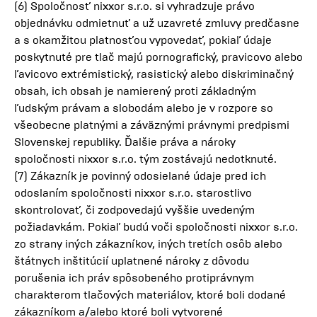
(6) Spoločnosť nixxor s.r.o. si vyhradzuje právo
objednávku odmietnuť a už uzavreté zmluvy predčasne
a s okamžitou platnosťou vypovedať, pokiaľ údaje
poskytnuté pre tlač majú pornografický, pravicovo alebo
ľavicovo extrémistický, rasistický alebo diskriminačný
obsah, ich obsah je namierený proti základným
ľudským právam a slobodám alebo je v rozpore so
všeobecne platnými a záväznými právnymi predpismi
Slovenskej republiky. Ďalšie práva a nároky
spoločnosti nixxor s.r.o. tým zostávajú nedotknuté.
(7) Zákazník je povinný odosielané údaje pred ich
odoslaním spoločnosti nixxor s.r.o. starostlivo
skontrolovať, či zodpovedajú vyššie uvedeným
požiadavkám. Pokiaľ budú voči spoločnosti nixxor s.r.o.
zo strany iných zákazníkov, iných tretích osôb alebo
štátnych inštitúcií uplatnené nároky z dôvodu
porušenia ich práv spôsobeného protiprávnym
charakterom tlačových materiálov, ktoré boli dodané
zákazníkom a/alebo ktoré boli vytvorené