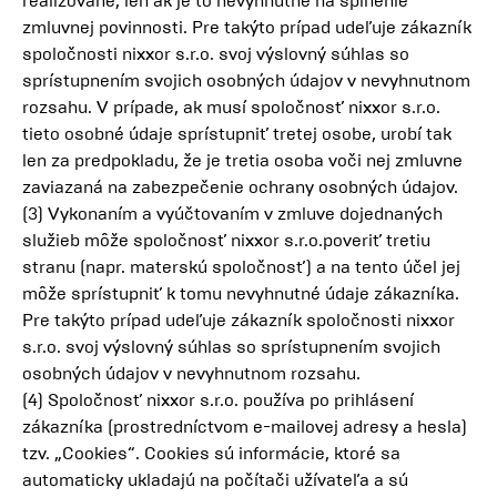
realizované, len ak je to nevyhnutné na splnenie
zmluvnej povinnosti. Pre takýto prípad udeľuje zákazník
spoločnosti nixxor s.r.o. svoj výslovný súhlas so
sprístupnením svojich osobných údajov v nevyhnutnom
rozsahu. V prípade, ak musí spoločnosť nixxor s.r.o.
tieto osobné údaje sprístupniť tretej osobe, urobí tak
len za predpokladu, že je tretia osoba voči nej zmluvne
zaviazaná na zabezpečenie ochrany osobných údajov.
(3) Vykonaním a vyúčtovaním v zmluve dojednaných
služieb môže spoločnosť nixxor s.r.o.poveriť tretiu
stranu (napr. materskú spoločnosť) a na tento účel jej
môže sprístupniť k tomu nevyhnutné údaje zákazníka.
Pre takýto prípad udeľuje zákazník spoločnosti nixxor
s.r.o. svoj výslovný súhlas so sprístupnením svojich
osobných údajov v nevyhnutnom rozsahu.
(4) Spoločnosť nixxor s.r.o. používa po prihlásení
zákazníka (prostredníctvom e-mailovej adresy a hesla)
tzv. „Cookies“. Cookies sú informácie, ktoré sa
automaticky ukladajú na počítači užívateľa a sú