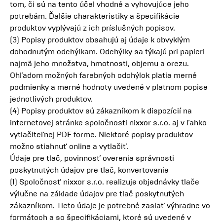
tom, či sú na tento účel vhodné a vyhovujúce jeho
potrebám. Ďalšie charakteristiky a špecifikácie
produktov vyplývajú z ich príslušných popisov.
(3) Popisy produktov obsahujú aj údaje k obvyklým
dohodnutým odchýlkam. Odchýlky sa týkajú pri papieri
najmä jeho množstva, hmotnosti, objemu a orezu.
Ohľadom možných farebných odchýlok platia merné
podmienky a merné hodnoty uvedené v platnom popise
jednotlivých produktov.
(4) Popisy produktov sú zákazníkom k dispozícií na
internetovej stránke spoločnosti nixxor s.r.o. aj v ľahko
vytlačiteľnej PDF forme. Niektoré popisy produktov
možno stiahnuť online a vytlačiť.
Údaje pre tlač, povinnosť overenia správnosti
poskytnutých údajov pre tlač, konvertovanie
(1) Spoločnosť nixxor s.r.o. realizuje objednávky tlače
výlučne na základe údajov pre tlač poskytnutých
zákazníkom. Tieto údaje je potrebné zaslať výhradne vo
formátoch a so špecifikáciami, ktoré sú uvedené v