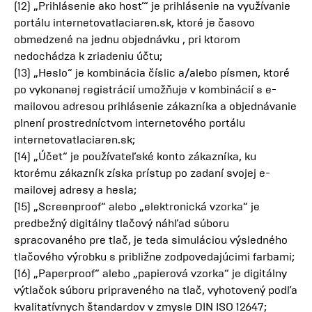
(12) „Prihlásenie ako hosť“ je prihlásenie na využívanie
portálu internetovatlaciaren.sk, ktoré je časovo
obmedzené na jednu objednávku , pri ktorom
nedochádza k zriadeniu účtu;
(13) „Heslo“ je kombinácia číslic a/alebo písmen, ktoré
po vykonanej registrácií umožňuje v kombinácií s e-
mailovou adresou prihlásenie zákazníka a objednávanie
plnení prostredníctvom internetového portálu
internetovatlaciaren.sk;
(14) „Účet“ je používateľské konto zákazníka, ku
ktorému zákazník získa prístup po zadaní svojej e-
mailovej adresy a hesla;
(15) „Screenproof“ alebo „elektronická vzorka“ je
predbežný digitálny tlačový náhľad súboru
spracovaného pre tlač, je teda simuláciou výsledného
tlačového výrobku s približne zodpovedajúcimi farbami;
(16) „Paperproof“ alebo „papierová vzorka“ je digitálny
výtlačok súboru pripraveného na tlač, vyhotovený podľa
kvalitatívnych štandardov v zmysle DIN ISO 12647;