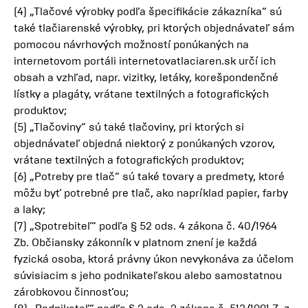
(4) „Tlačové výrobky podľa špecifikácie zákazníka“ sú
také tlačiarenské výrobky, pri ktorých objednávateľ sám
pomocou návrhových možností ponúkaných na
internetovom portáli internetovatlaciaren.sk určí ich
obsah a vzhľad, napr. vizitky, letáky, korešpondenčné
lístky a plagáty, vrátane textilných a fotografických
produktov;
(5) „Tlačoviny“ sú také tlačoviny, pri ktorých si
objednávateľ objedná niektorý z ponúkaných vzorov,
vrátane textilných a fotografických produktov;
(6) „Potreby pre tlač“ sú také tovary a predmety, ktoré
môžu byť potrebné pre tlač, ako napríklad papier, farby
a laky;
(7) „Spotrebiteľ“ podľa § 52 ods. 4 zákona č. 40/1964
Zb. Občiansky zákonník v platnom znení je každá
fyzická osoba, ktorá právny úkon nevykonáva za účelom
súvisiacim s jeho podnikateľskou alebo samostatnou
zárobkovou činnosťou;