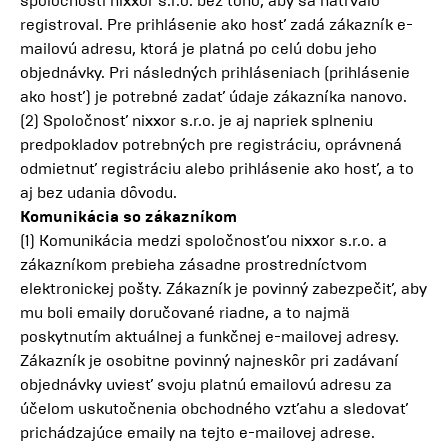
spoločnosti nixxor s.r.o. bez toho, aby sa natrvalo
registroval. Pre prihlásenie ako hosť zadá zákazník e-
mailovú adresu, ktorá je platná po celú dobu jeho
objednávky. Pri následných prihláseniach (prihlásenie
ako hosť) je potrebné zadať údaje zákazníka nanovo.
(2) Spoločnosť nixxor s.r.o. je aj napriek splneniu
predpokladov potrebných pre registráciu, oprávnená
odmietnuť registráciu alebo prihlásenie ako hosť, a to
aj bez udania dôvodu.
Komunikácia so zákazníkom
(1) Komunikácia medzi spoločnosťou nixxor s.r.o. a
zákazníkom prebieha zásadne prostredníctvom
elektronickej pošty. Zákazník je povinný zabezpečiť, aby
mu boli emaily doručované riadne, a to najmä
poskytnutím aktuálnej a funkčnej e-mailovej adresy.
Zákazník je osobitne povinný najneskôr pri zadávaní
objednávky uviesť svoju platnú emailovú adresu za
účelom uskutočnenia obchodného vzťahu a sledovať
prichádzajúce emaily na tejto e-mailovej adrese.