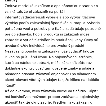
zmluvy
Zmluva medzi zákazníkom a spoločnosťou nixxor s.r.o.
vzniká tak, že si zákazník na portáli
internetovatlaciaren.sk vyberie alebo vytvorí tlačové
výrobky podľa zákazníckej špecifikácie, resp. si vyberie
potlačené veci a potreby pre tlač a zadá údaje potrebné
pre objednávku. Popis produktu si zákazník môže
zobraziť a vytlačiť stlačením príslušnej ikony. Ceny sú
uvedené vždy individuálne pre zvolený produkt.
Nezáväznú ponuku si zákazník môže vytlačiť tak, že
klikne na príslušnú ikonu. Na objednávacej stránke,
ktorá sa následne zobrazí, môže zákazník ešte raz
dôkladne skontrolovať tam uvedené znaky a údaje a
následne odoslať záväznú objednávku po dôkladnom
skontrolovaní všetkých údajov tak, že klikne na tlačidlo
'Kúpiť'.
Až do okamihu, kedy zákazník klikne na tlačidlo 'Kúpiť'
má kedykoľvek možnosť proces zadávania objednávky
ukončiť tak, že okno zavrie. Predtým, ako zákazník