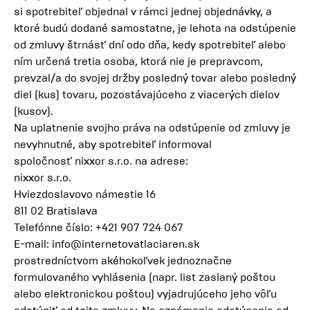
si spotrebiteľ objednal v rámci jednej objednávky, a
ktoré budú dodané samostatne, je lehota na odstúpenie
od zmluvy štrnásť dní odo dňa, kedy spotrebiteľ alebo
ním určená tretia osoba, ktorá nie je prepravcom,
prevzal/a do svojej držby posledný tovar alebo posledný
diel (kus) tovaru, pozostávajúceho z viacerých dielov
(kusov).
Na uplatnenie svojho práva na odstúpenie od zmluvy je
nevyhnutné, aby spotrebiteľ informoval
spoločnosť nixxor s.r.o. na adrese:
nixxor s.r.o.
Hviezdoslavovo námestie 16
811 02 Bratislava
Telefónne číslo: +421 907 724 067
E-mail:
info@internetovatlaciaren.sk
prostredníctvom akéhokoľvek jednoznačne
formulovaného vyhlásenia (napr. list zaslaný poštou
alebo elektronickou poštou) vyjadrujúceho jeho vôľu