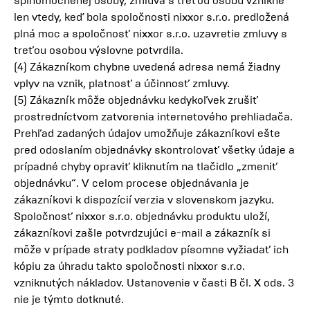
splnomocnenej osoby, zmluva s treťou osobu vznikne
len vtedy, keď bola spoločnosti nixxor s.r.o. predložená
plná moc a spoločnosť nixxor s.r.o. uzavretie zmluvy s
treťou osobou výslovne potvrdila.
(4) Zákazníkom chybne uvedená adresa nemá žiadny
vplyv na vznik, platnosť a účinnosť zmluvy.
(5) Zákazník môže objednávku kedykoľvek zrušiť
prostredníctvom zatvorenia internetového prehliadača.
Prehľad zadaných údajov umožňuje zákazníkovi ešte
pred odoslaním objednávky skontrolovať všetky údaje a
prípadné chyby opraviť kliknutím na tlačidlo „zmeniť
objednávku“. V celom procese objednávania je
zákazníkovi k dispozícií verzia v slovenskom jazyku.
Spoločnosť nixxor s.r.o. objednávku produktu uloží,
zákazníkovi zašle potvrdzujúci e-mail a zákazník si
môže v prípade straty podkladov písomne vyžiadať ich
kópiu za úhradu takto spoločnosti nixxor s.r.o.
vzniknutých nákladov. Ustanovenie v časti B čl. X ods. 3
nie je týmto dotknuté.