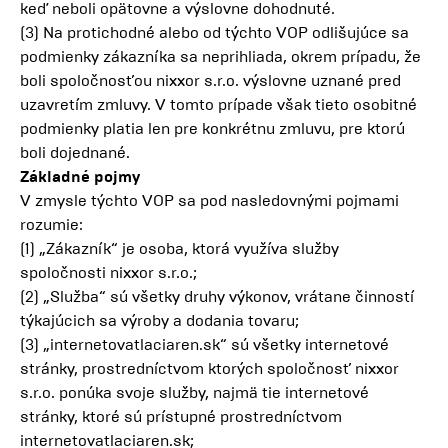
keď neboli opätovne a výslovne dohodnuté.
(3) Na protichodné alebo od týchto VOP odlišujúce sa
podmienky zákazníka sa neprihliada, okrem prípadu, že
boli spoločnosťou nixxor s.r.o. výslovne uznané pred
uzavretím zmluvy. V tomto prípade však tieto osobitné
podmienky platia len pre konkrétnu zmluvu, pre ktorú
boli dojednané.
Základné pojmy
V zmysle týchto VOP sa pod nasledovnými pojmami
rozumie:
(1) „Zákazník“ je osoba, ktorá využíva služby
spoločnosti nixxor s.r.o.;
(2) „Služba“ sú všetky druhy výkonov, vrátane činností
týkajúcich sa výroby a dodania tovaru;
(3) „internetovatlaciaren.sk“ sú všetky internetové
stránky, prostredníctvom ktorých spoločnosť nixxor
s.r.o. ponúka svoje služby, najmä tie internetové
stránky, ktoré sú prístupné prostredníctvom
internetovatlaciaren.sk;