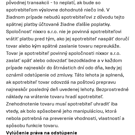
pôvodnej transakcii - to neplatí, ak bude so
spotrebiteľom výslovne dohodnuté niečo iné. V
žiadnom prípade nebudú spotrebiteľovi z dôvodu tejto
spätnej platby účtované žiadne ďalšie poplatky.
Spoločnosť nixxro s.r.o. nie je povinná spotrebiteľovi
vrátiť platbu pred tým, ako jej spotrebiteľ naspäť doručí
tovar alebo kým spätné zaslanie tovaru nepreukáže.
Tovar je spotrebiteľ povinný spoločnosti nixxor s.r.o.
zaslať späť alebo odovzdať bezodkladne a v každom
prípade najneskôr do štrnástich dní odo dňa, kedy jej
oznámil odstúpenie od zmluvy. Táto lehota je splnená,
ak spotrebiteľ tovar odovzdá na poštovú prepravu
najneskôr posledný deň uvedenej lehoty. Bezprostredné
náklady na vrátenie tovaru hradí spotrebiteľ.
Znehodnotenie tovaru musí spotrebiteľ uhradiť iba
vtedy, ak bolo spôsobené jeho manipuláciou, ktorá
nebola potrebná na preverenie vhodnosti, vlastností a
spôsobu funkcie tovaru.
Vylúčenie práva na odstúpenie