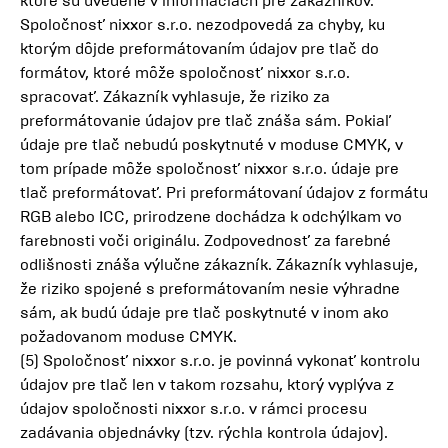
ktoré sú uvedené v informáciách pre zákazníkov.
Spoločnosť nixxor s.r.o. nezodpovedá za chyby, ku
ktorým dôjde preformátovaním údajov pre tlač do
formátov, ktoré môže spoločnosť nixxor s.r.o.
spracovať. Zákazník vyhlasuje, že riziko za
preformátovanie údajov pre tlač znáša sám. Pokiaľ
údaje pre tlač nebudú poskytnuté v moduse CMYK, v
tom prípade môže spoločnosť nixxor s.r.o. údaje pre
tlač preformátovať. Pri preformátovaní údajov z formátu
RGB alebo ICC, prirodzene dochádza k odchýlkam vo
farebnosti voči originálu. Zodpovednosť za farebné
odlišnosti znáša výlučne zákazník. Zákazník vyhlasuje,
že riziko spojené s preformátovaním nesie výhradne
sám, ak budú údaje pre tlač poskytnuté v inom ako
požadovanom moduse CMYK.
(5) Spoločnosť nixxor s.r.o. je povinná vykonať kontrolu
údajov pre tlač len v takom rozsahu, ktorý vyplýva z
údajov spoločnosti nixxor s.r.o. v rámci procesu
zadávania objednávky (tzv. rýchla kontrola údajov).