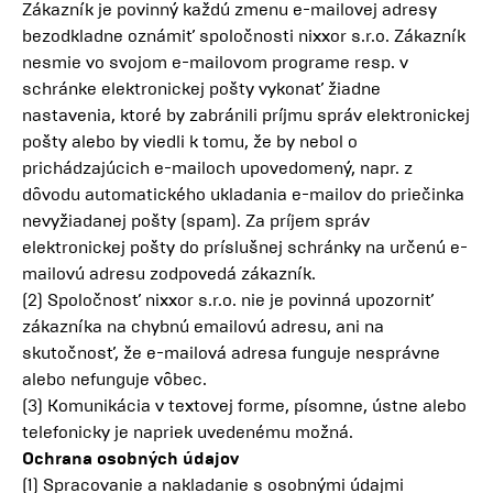
Zákazník je povinný každú zmenu e-mailovej adresy
bezodkladne oznámiť spoločnosti nixxor s.r.o. Zákazník
nesmie vo svojom e-mailovom programe resp. v
schránke elektronickej pošty vykonať žiadne
nastavenia, ktoré by zabránili príjmu správ elektronickej
pošty alebo by viedli k tomu, že by nebol o
prichádzajúcich e-mailoch upovedomený, napr. z
dôvodu automatického ukladania e-mailov do priečinka
nevyžiadanej pošty (spam). Za príjem správ
elektronickej pošty do príslušnej schránky na určenú e-
mailovú adresu zodpovedá zákazník.
(2) Spoločnosť nixxor s.r.o. nie je povinná upozorniť
zákazníka na chybnú emailovú adresu, ani na
skutočnosť, že e-mailová adresa funguje nesprávne
alebo nefunguje vôbec.
(3) Komunikácia v textovej forme, písomne, ústne alebo
telefonicky je napriek uvedenému možná.
Ochrana osobných údajov
(1) Spracovanie a nakladanie s osobnými údajmi