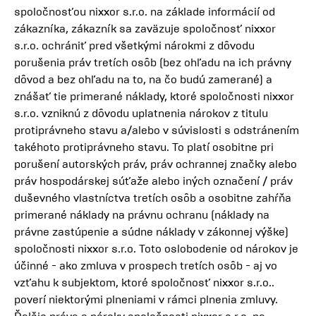
spoločnosťou nixxor s.r.o. na základe informácií od
zákazníka, zákazník sa zaväzuje spoločnosť nixxor
s.r.o. ochrániť pred všetkými nárokmi z dôvodu
porušenia práv tretích osôb (bez ohľadu na ich právny
dôvod a bez ohľadu na to, na čo budú zamerané) a
znášať tie primerané náklady, ktoré spoločnosti nixxor
s.r.o. vzniknú z dôvodu uplatnenia nárokov z titulu
protiprávneho stavu a/alebo v súvislosti s odstránením
takéhoto protiprávneho stavu. To platí osobitne pri
porušení autorských práv, práv ochrannej značky alebo
práv hospodárskej súťaže alebo iných označení / práv
duševného vlastníctva tretích osôb a osobitne zahŕňa
primerané náklady na právnu ochranu (náklady na
právne zastúpenie a súdne náklady v zákonnej výške)
spoločnosti nixxor s.r.o. Toto oslobodenie od nárokov je
účinné - ako zmluva v prospech tretích osôb - aj vo
vzťahu k subjektom, ktoré spoločnosť nixxor s.r.o..
poverí niektorými plneniami v rámci plnenia zmluvy.