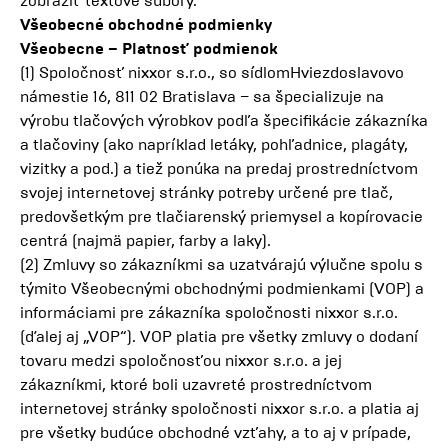
zobraziť textové súbory.
Všeobecné obchodné podmienky
Všeobecne – Platnosť podmienok
(1) Spoločnosť nixxor s.r.o., so sídlomHviezdoslavovo
námestie 16, 811 02 Bratislava – sa špecializuje na
výrobu tlačových výrobkov podľa špecifikácie zákazníka
a tlačoviny (ako napríklad letáky, pohľadnice, plagáty,
vizitky a pod.) a tiež ponúka na predaj prostredníctvom
svojej internetovej stránky potreby určené pre tlač,
predovšetkým pre tlačiarenský priemysel a kopírovacie
centrá (najmä papier, farby a laky).
(2) Zmluvy so zákazníkmi sa uzatvárajú výlučne spolu s
týmito Všeobecnými obchodnými podmienkami (VOP) a
informáciami pre zákazníka spoločnosti nixxor s.r.o.
(ďalej aj „VOP“). VOP platia pre všetky zmluvy o dodaní
tovaru medzi spoločnosťou nixxor s.r.o. a jej
zákazníkmi, ktoré boli uzavreté prostredníctvom
internetovej stránky spoločnosti nixxor s.r.o. a platia aj
pre všetky budúce obchodné vzťahy, a to aj v prípade,