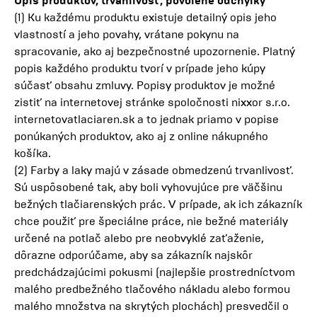
Opis produktov, trvanlivosť, povolené odchýlky
(1) Ku každému produktu existuje detailný opis jeho
vlastností a jeho povahy, vrátane pokynu na
spracovanie, ako aj bezpečnostné upozornenie. Platný
popis každého produktu tvorí v prípade jeho kúpy
súčasť obsahu zmluvy. Popisy produktov je možné
zistiť na internetovej stránke spoločnosti nixxor s.r.o.
internetovatlaciaren.sk a to jednak priamo v popise
ponúkaných produktov, ako aj z online nákupného
košíka.
(2) Farby a laky majú v zásade obmedzenú trvanlivosť.
Sú uspôsobené tak, aby boli vyhovujúce pre väčšinu
bežných tlačiarenských prác. V prípade, ak ich zákazník
chce použiť pre špeciálne práce, nie bežné materiály
určené na potlač alebo pre neobvyklé zaťaženie,
dôrazne odporúčame, aby sa zákazník najskôr
predchádzajúcimi pokusmi (najlepšie prostredníctvom
malého predbežného tlačového nákladu alebo formou
malého množstva na skrytých plochách) presvedčil o