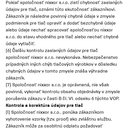
Pokiaľ spoločnosť nixxor s.r.o. zistí chybnosť zaslaných
údajov pre tlač, oznámi túto skutočnosť zákazníkovi.
Zákazník je následne povinný chybné údaje v zmysle
podmienok pre tlač opraviť a dodať bezchybné údaje
alebo údaje nechať spracovať spoločnosťou nixxor
s.r.o. do stavu vhodného pre tlač alebo nechať chybné
údaje vytlačiť.
(6) Ďalšiu kontrolu zaslaných údajov pre tlač
spoločnosť nixxor s.r.o. nevykonáva. Nebezpečenstvo
prípadných iných chýb tlačových výrobkov v dôsledku
chybných údajov v tomto zmysle znáša výhradne
zákazník.
(7) Spoločnosť nixxor s.r.o. je oprávnená, nie však
povinná, vykonať kontrolu obsahu objednávky v zmysle
porušenia zákazu v časti B čl. VI. odseku 6 týchto VOP.
Kontrola a korektúra údajov pre tlač
(1) Spoločnosť nixxor s.r.o.. ponúka zákazníkom
vyhotovenie vzorky (tzv. proof) ako zvláštnu službu.
Zákazník môže za osobitnú odplatu požadovať