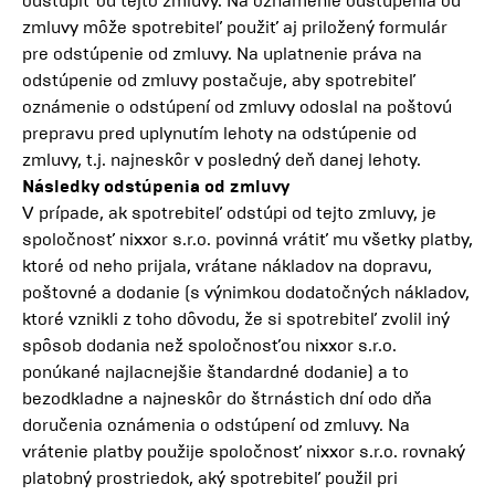
odstúpiť od tejto zmluvy. Na oznámenie odstúpenia od
zmluvy môže spotrebiteľ použiť aj priložený formulár
pre odstúpenie od zmluvy. Na uplatnenie práva na
odstúpenie od zmluvy postačuje, aby spotrebiteľ
oznámenie o odstúpení od zmluvy odoslal na poštovú
prepravu pred uplynutím lehoty na odstúpenie od
zmluvy, t.j. najneskôr v posledný deň danej lehoty.
Následky odstúpenia od zmluvy
V prípade, ak spotrebiteľ odstúpi od tejto zmluvy, je
spoločnosť nixxor s.r.o. povinná vrátiť mu všetky platby,
ktoré od neho prijala, vrátane nákladov na dopravu,
poštovné a dodanie (s výnimkou dodatočných nákladov,
ktoré vznikli z toho dôvodu, že si spotrebiteľ zvolil iný
spôsob dodania než spoločnosťou nixxor s.r.o.
ponúkané najlacnejšie štandardné dodanie) a to
bezodkladne a najneskôr do štrnástich dní odo dňa
doručenia oznámenia o odstúpení od zmluvy. Na
vrátenie platby použije spoločnosť nixxor s.r.o. rovnaký
platobný prostriedok, aký spotrebiteľ použil pri