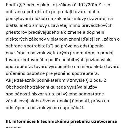
Podľa § 7 ods. 6 písm. c) zákona č. 102/2014 Z. z. o
ochrane spotrebiteľa pri predaji tovaru alebo
poskytovaní služieb na základe zmluvy uzavretej na
diaľku alebo zmluvy uzavretej mimo prevádzkových
priestorov predávajúceho a o zmene a doplnení
niektorých zákonov v platnom znení (ďalej len „zákon o
ochrane spotrebiteľa“) sa právo na odstúpenie
nevzťahuje na zmluvy, ktorých predmetom je predaj
tovaru zhotoveného podľa osobitných požiadaviek
spotrebiteľa, tovaru vyrobeného na mieru alebo tovaru
určeného osobitne pre jedného spotrebiteľa.
Ak je zákazník podnikateľom v zmysle § 2 ods. 2
Obchodného zákonníka, teda využíva služby
spoločnosti nixxor s.r.o. pri výkone samostatne
zárobkovej alebo živnostenskej činnosti, právo na
odstúpenie od zmluvy mu neprináleží.
III. Informácie k technickému priebehu uzatvorenia