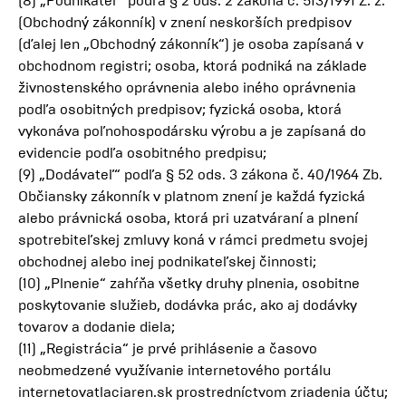
(8) „Podnikateľ“ podľa § 2 ods. 2 zákona č. 513/1991 Z. z.
(Obchodný zákonník) v znení neskorších predpisov
(ďalej len „Obchodný zákonník“) je osoba zapísaná v
obchodnom registri; osoba, ktorá podniká na základe
živnostenského oprávnenia alebo iného oprávnenia
podľa osobitných predpisov; fyzická osoba, ktorá
vykonáva poľnohospodársku výrobu a je zapísaná do
evidencie podľa osobitného predpisu;
(9) „Dodávateľ“ podľa § 52 ods. 3 zákona č. 40/1964 Zb.
Občiansky zákonník v platnom znení je každá fyzická
alebo právnická osoba, ktorá pri uzatváraní a plnení
spotrebiteľskej zmluvy koná v rámci predmetu svojej
obchodnej alebo inej podnikateľskej činnosti;
(10) „Plnenie“ zahŕňa všetky druhy plnenia, osobitne
poskytovanie služieb, dodávka prác, ako aj dodávky
tovarov a dodanie diela;
(11) „Registrácia“ je prvé prihlásenie a časovo
neobmedzené využívanie internetového portálu
internetovatlaciaren.sk prostredníctvom zriadenia účtu;