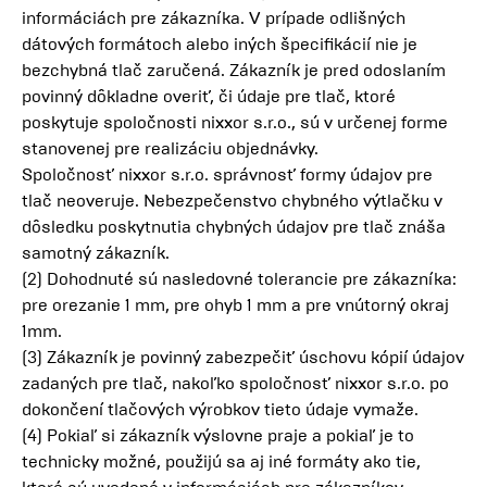
informáciách pre zákazníka. V prípade odlišných
dátových formátoch alebo iných špecifikácií nie je
bezchybná tlač zaručená. Zákazník je pred odoslaním
povinný dôkladne overiť, či údaje pre tlač, ktoré
poskytuje spoločnosti nixxor s.r.o., sú v určenej forme
stanovenej pre realizáciu objednávky.
Spoločnosť nixxor s.r.o. správnosť formy údajov pre
tlač neoveruje. Nebezpečenstvo chybného výtlačku v
dôsledku poskytnutia chybných údajov pre tlač znáša
samotný zákazník.
(2) Dohodnuté sú nasledovné tolerancie pre zákazníka:
pre orezanie 1 mm, pre ohyb 1 mm a pre vnútorný okraj
1mm.
(3) Zákazník je povinný zabezpečiť úschovu kópií údajov
zadaných pre tlač, nakoľko spoločnosť nixxor s.r.o. po
dokončení tlačových výrobkov tieto údaje vymaže.
(4) Pokiaľ si zákazník výslovne praje a pokiaľ je to
technicky možné, použijú sa aj iné formáty ako tie,