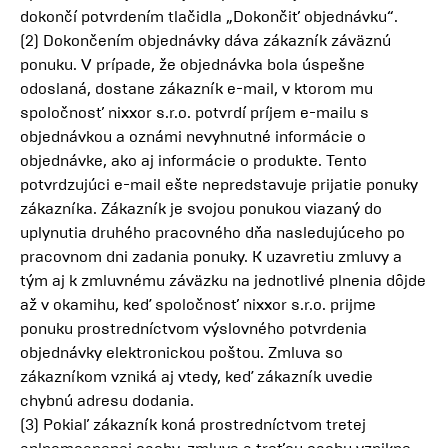
dokončí potvrdením tlačidla „Dokončiť objednávku“.
(2) Dokončením objednávky dáva zákazník záväznú
ponuku. V prípade, že objednávka bola úspešne
odoslaná, dostane zákazník e-mail, v ktorom mu
spoločnosť nixxor s.r.o. potvrdí príjem e-mailu s
objednávkou a oznámi nevyhnutné informácie o
objednávke, ako aj informácie o produkte. Tento
potvrdzujúci e-mail ešte nepredstavuje prijatie ponuky
zákazníka. Zákazník je svojou ponukou viazaný do
uplynutia druhého pracovného dňa nasledujúceho po
pracovnom dni zadania ponuky. K uzavretiu zmluvy a
tým aj k zmluvnému záväzku na jednotlivé plnenia dôjde
až v okamihu, keď spoločnosť nixxor s.r.o. prijme
ponuku prostredníctvom výslovného potvrdenia
objednávky elektronickou poštou. Zmluva so
zákazníkom vzniká aj vtedy, keď zákazník uvedie
chybnú adresu dodania.
(3) Pokiaľ zákazník koná prostredníctvom tretej