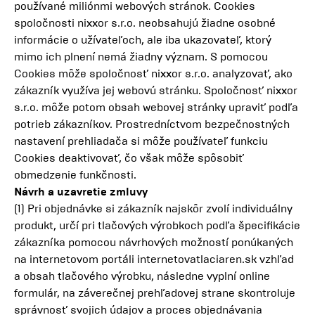
používané miliónmi webových stránok. Cookies
spoločnosti nixxor s.r.o. neobsahujú žiadne osobné
informácie o užívateľoch, ale iba ukazovateľ, ktorý
mimo ich plnení nemá žiadny význam. S pomocou
Cookies môže spoločnosť nixxor s.r.o. analyzovať, ako
zákazník využíva jej webovú stránku. Spoločnosť nixxor
s.r.o. môže potom obsah webovej stránky upraviť podľa
potrieb zákazníkov. Prostredníctvom bezpečnostných
nastavení prehliadača si môže používateľ funkciu
Cookies deaktivovať, čo však môže spôsobiť
obmedzenie funkčnosti.
Návrh a uzavretie zmluvy
(1) Pri objednávke si zákazník najskôr zvolí individuálny
produkt, určí pri tlačových výrobkoch podľa špecifikácie
zákazníka pomocou návrhových možností ponúkaných
na internetovom portáli internetovatlaciaren.sk vzhľad
a obsah tlačového výrobku, následne vyplní online
formulár, na záverečnej prehľadovej strane skontroluje
správnosť svojich údajov a proces objednávania