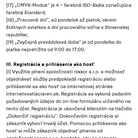
(17) „CMYK-Modus“ je 4 – farebná ISO-škála označujúca
farebný štandard;
(18) „Pracovné dni“, sú pondelok až piatok, okrem
štátnych sviatkov a dní pracovného voľna v Slovenskej
republike;
(19) „Zvyčajná prevádzková doba“ je od pondelka do
piatka nepretržite od 9:00 do 17:00.
III. Registrácia a prihlásenie ako hosť
(1) Využitie plnení spoločnosti nixxor s.r.o. a možnosť
objednávať služby predpokladá registráciu alebo
prihlásenie sa ako hosť na internetovej stránke
internetovatlaciaren.sk. Registrácia sa vykoná zadaním
požadovaných údajov do on-line formuláru určeného na
tento účel. Registrácia je ukončená kliknutím na tlačidlo
„Dokončiť registráciu“. Dokončením registrácie si
zákazník vytvorí trvalý účet. Pomocou prihlásenia ako
hosť si môže zákazník objednať plnenia od