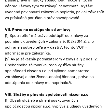
Ďalšie práva a nároky spoločnosti nixxor s.r.o. na
náhradu škody tým zostávajú nedotknuté. Vyššie
uvedené povinnosti zákazníka neplatia, pokiaľ zákazník
za príslušné porušenie práv nezodpovedá.
VII. Právo na odstúpenie od zmluvy
(1) Spotrebiteľ má právo odstúpiť od zmluvy za
podmienok uvedených v zákone è. 102/2014 Z. z. o
ochrane spotrebiteľa a v časti A týchto VOP –
informácie pre zákazníka.
(2) Ak je zákazník podnikateľom v zmysle § 2 ods. 2
Obchodného zákonníka, teda využíva služby
spoločnosti nixxor s.r.o. pri výkone samostatne
zárobkovej alebo živnostenskej činnosti, právo na
odstúpenie od zmluvy mu neprináleží.
VIII. Služby a plnenia spoločnosti nixxor s.r.o.
(1) Obsah služieb a plnení poskytovaných
spoločnosťou nixxor s.r.o. vyplýva z údajov uvedených